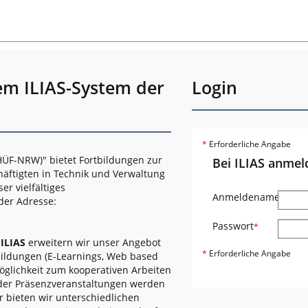
em ILIAS-System der
Login
*
Erforderliche Angabe
ÜF-NRW)" bietet Fortbildungen zur
Bei ILIAS anmel
häftigten in Technik und Verwaltung
r vielfältiges
Anmeldename
*
der Adresse:
Passwort
*
s
ILIAS
erweitern wir unser Angebot
*
Erforderliche Angabe
bildungen (E-Learnings, Web based
öglichkeit zum kooperativen Arbeiten
oder Präsenzveranstaltungen werden
r bieten wir unterschiedlichen