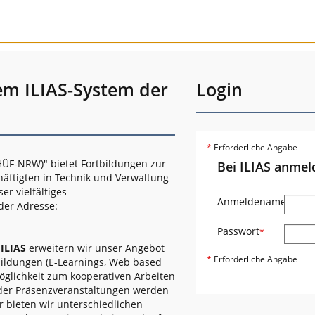
em ILIAS-System der
Login
*
Erforderliche Angabe
ÜF-NRW)" bietet Fortbildungen zur
Bei ILIAS anmel
häftigten in Technik und Verwaltung
r vielfältiges
Anmeldename
*
der Adresse:
Passwort
*
s
ILIAS
erweitern wir unser Angebot
*
Erforderliche Angabe
bildungen (E-Learnings, Web based
öglichkeit zum kooperativen Arbeiten
oder Präsenzveranstaltungen werden
r bieten wir unterschiedlichen