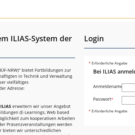
em ILIAS-System der
Login
*
Erforderliche Angabe
ÜF-NRW)" bietet Fortbildungen zur
Bei ILIAS anmel
häftigten in Technik und Verwaltung
r vielfältiges
Anmeldename
*
der Adresse:
Passwort
*
s
ILIAS
erweitern wir unser Angebot
*
Erforderliche Angabe
bildungen (E-Learnings, Web based
öglichkeit zum kooperativen Arbeiten
oder Präsenzveranstaltungen werden
r bieten wir unterschiedlichen