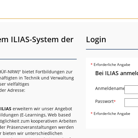
em ILIAS-System der
Login
*
Erforderliche Angabe
ÜF-NRW)" bietet Fortbildungen zur
Bei ILIAS anmel
häftigten in Technik und Verwaltung
r vielfältiges
Anmeldename
*
der Adresse:
Passwort
*
s
ILIAS
erweitern wir unser Angebot
*
Erforderliche Angabe
bildungen (E-Learnings, Web based
öglichkeit zum kooperativen Arbeiten
oder Präsenzveranstaltungen werden
r bieten wir unterschiedlichen