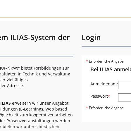
em ILIAS-System der
Login
*
Erforderliche Angabe
ÜF-NRW)" bietet Fortbildungen zur
Bei ILIAS anmel
häftigten in Technik und Verwaltung
r vielfältiges
Anmeldename
*
der Adresse:
Passwort
*
s
ILIAS
erweitern wir unser Angebot
*
Erforderliche Angabe
bildungen (E-Learnings, Web based
öglichkeit zum kooperativen Arbeiten
oder Präsenzveranstaltungen werden
r bieten wir unterschiedlichen